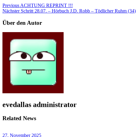
Previous
ACHTUNG REPRINT !!!
Nächster Schritt
28.07. – Hörbuch J.D. Robb – Tödlicher Ruhm (34)
Über den Autor
evedallas
administrator
Related News
27. November 2025