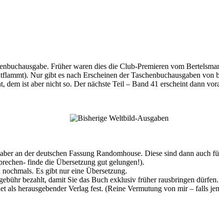
schenbuchausgabe. Früher waren dies die Club-Premieren vom Bertels
tflammt). Nur gibt es nach Erscheinen der Taschenbuchausgaben von b
licht, dem ist aber nicht so. Der nächste Teil – Band 41 erscheint dann
aber an der deutschen Fassung Randomhouse. Diese sind dann auch für
prechen- finde die Übersetzung gut gelungen!).
nn nochmals. Es gibt nur eine Übersetzung.
ebühr bezahlt, damit Sie das Buch exklusiv früher rausbringen dürfen. D
als herausgebender Verlag fest. (Reine Vermutung von mir – falls jem