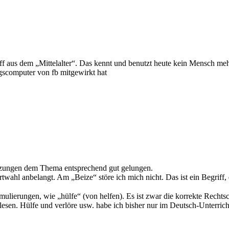
riff aus dem „Mittelalter“. Das kennt und benutzt heute kein Mensch meh
ngscomputer von fb mitgewirkt hat
etzungen dem Thema entsprechend gut gelungen.
twahl anbelangt. Am „Beize“ störe ich mich nicht. Das ist ein Begriff,
ulierungen, wie „hülfe“ (von helfen). Es ist zwar die korrekte Rechts
esen. Hülfe und verlöre usw. habe ich bisher nur im Deutsch-Unterrich