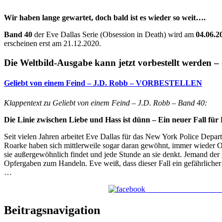
Wir haben lange gewartet, doch bald ist es wieder so weit….
Band 40
der Eve Dallas Serie (Obsession in Death) wird am
04.06.2
erscheinen erst am 21.12.2020.
Die Weltbild-Ausgabe kann jetzt vorbestellt werden – 
Geliebt von einem Feind – J.D. Robb – VORBESTELLEN
Klappentext zu Geliebt von einem Feind – J.D. Robb – Band 40:
Die Linie zwischen Liebe und Hass ist dünn – Ein neuer Fall für
Seit vielen Jahren arbeitet Eve Dallas für das New York Police Depa
Roarke haben sich mittlerweile sogar daran gewöhnt, immer wieder Ob
sie außergewöhnlich findet und jede Stunde an sie denkt. Jemand der 
Opfergaben zum Handeln. Eve weiß, dass dieser Fall ein gefährliche
…
Teile die Seite auf Face
Beitragsnavigation