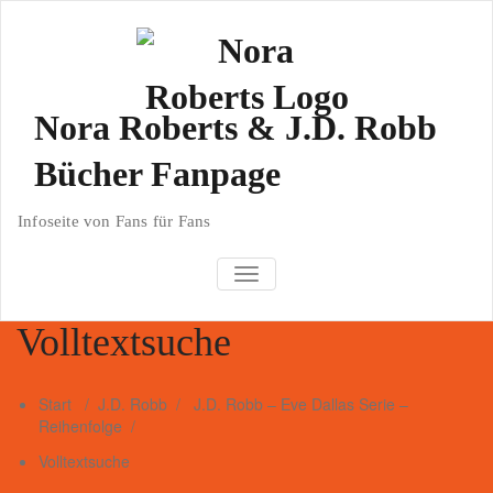
Zum
Inhalt
springen
Nora Roberts & J.D. Robb
Bücher Fanpage
Infoseite von Fans für Fans
TOGGLE NAVIGATION
Volltextsuche
Start
/
J.D. Robb
/
J.D. Robb – Eve Dallas Serie –
Reihenfolge
/
Volltextsuche