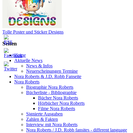
Tolle Poster und Sticker Designs
Seiten
Home
Aktuelle News
News & Infos
Neuerscheinungen Termine
Nora Roberts & J.D. Robb Fanseite
Nora Roberts
Biographie Nora Roberts
Bücherliste - Bibliographie
Bücher Nora Roberts
Hörbücher Nora Roberts
Filme Nora Roberts
Signierte Ausgaben
Zahlen & Fakten
Interview mit Nora Roberts
Nora Roberts / J.D. Robb fansites - different language