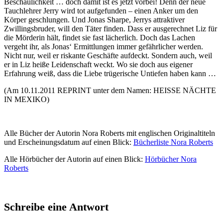
Beschaulichkeit … doch damit ist es jetzt vorbei! Denn der neue
Tauchlehrer Jerry wird tot aufgefunden – einen Anker um den
Körper geschlungen. Und Jonas Sharpe, Jerrys attraktiver
Zwillingsbruder, will den Täter finden. Dass er ausgerechnet Liz für
die Mörderin hält, findet sie fast lächerlich. Doch das Lachen
vergeht ihr, als Jonas‘ Ermittlungen immer gefährlicher werden.
Nicht nur, weil er riskante Geschäfte aufdeckt. Sondern auch, weil
er in Liz heiße Leidenschaft weckt. Wo sie doch aus eigener
Erfahrung weiß, dass die Liebe trügerische Untiefen haben kann …
(Am 10.11.2011 REPRINT unter dem Namen: HEISSE NÄCHTE
IN MEXIKO)
Alle Bücher der Autorin Nora Roberts mit englischen Originaltiteln
und Erscheinungsdatum auf einen Blick:
Bücherliste Nora Roberts
Alle Hörbücher der Autorin auf einen Blick:
Hörbücher Nora
Roberts
Schreibe eine Antwort