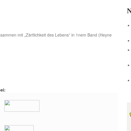
N
usammen mit „
Zärtlichkeit des Lebens
“ in 1nem Band (Heyne
ei: