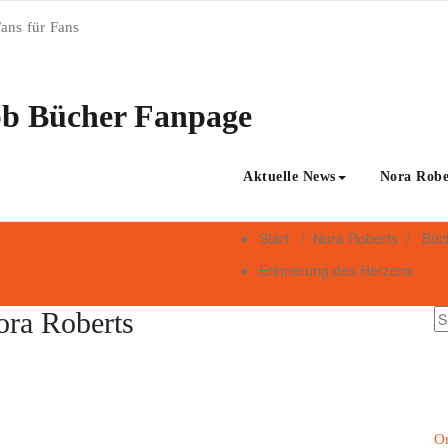
Fans für Fans
bb Bücher Fanpage
Aktuelle News
Nora Robe
Start
/
Nora Roberts
/
Büch
Erinnerung des Herzens
ora Roberts
Or