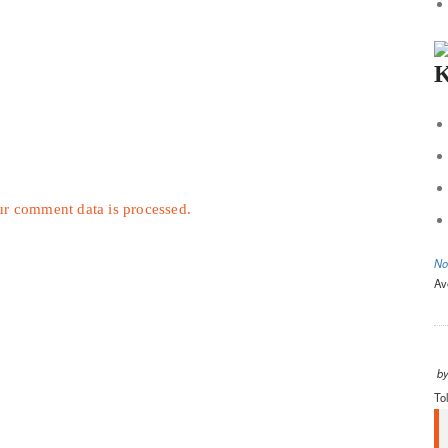
K
r comment data is processed.
No
Av
b
To