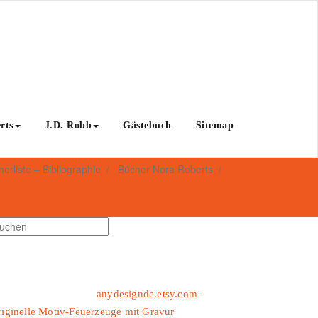
rts
J.D. Robb
Gästebuch
Sitemap
erliste – Bibliographie
/
Bücher Nora Roberts
/
anydesignde.etsy.com -
iginelle Motiv-Feuerzeuge mit Gravur