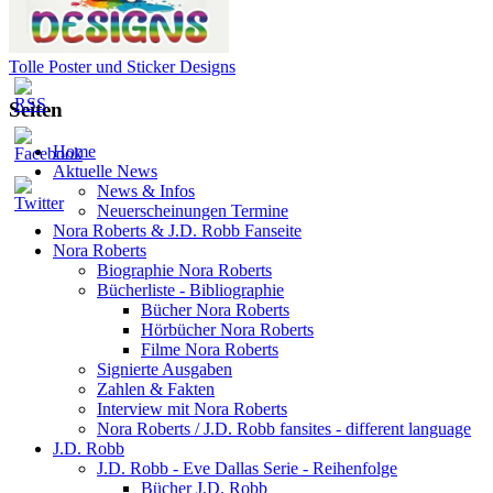
Tolle Poster und Sticker Designs
Seiten
Home
Aktuelle News
News & Infos
Neuerscheinungen Termine
Nora Roberts & J.D. Robb Fanseite
Nora Roberts
Biographie Nora Roberts
Bücherliste - Bibliographie
Bücher Nora Roberts
Hörbücher Nora Roberts
Filme Nora Roberts
Signierte Ausgaben
Zahlen & Fakten
Interview mit Nora Roberts
Nora Roberts / J.D. Robb fansites - different language
J.D. Robb
J.D. Robb - Eve Dallas Serie - Reihenfolge
Bücher J.D. Robb