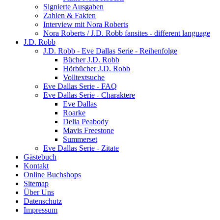
Signierte Ausgaben
Zahlen & Fakten
Interview mit Nora Roberts
Nora Roberts / J.D. Robb fansites - different language
J.D. Robb
J.D. Robb - Eve Dallas Serie - Reihenfolge
Bücher J.D. Robb
Hörbücher J.D. Robb
Volltextsuche
Eve Dallas Serie - FAQ
Eve Dallas Serie - Charaktere
Eve Dallas
Roarke
Delia Peabody
Mavis Freestone
Summerset
Eve Dallas Serie - Zitate
Gästebuch
Kontakt
Online Buchshops
Sitemap
Über Uns
Datenschutz
Impressum