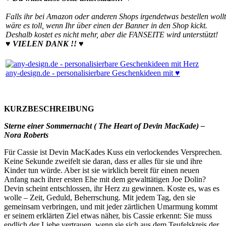
Falls ihr bei Amazon oder anderen Shops irgendetwas bestellen wollt
wäre es toll, wenn Ihr über einen der Banner in den Shop kickt.
Deshalb kostet es nicht mehr, aber die FANSEITE wird unterstützt!
♥ VIELEN DANK !! ♥
any-design.de - personalisierbare Geschenkideen mit ♥
KURZBESCHREIBUNG
Sterne einer Sommernacht ( The Heart of Devin MacKade) –
Nora Roberts
Für Cassie ist Devin MacKades Kuss ein verlockendes Versprechen.
Keine Sekunde zweifelt sie daran, dass er alles für sie und ihre
Kinder tun würde. Aber ist sie wirklich bereit für einen neuen
Anfang nach ihrer ersten Ehe mit dem gewalttätigen Joe Dolin?
Devin scheint entschlossen, ihr Herz zu gewinnen. Koste es, was es
wolle – Zeit, Geduld, Beherrschung. Mit jedem Tag, den sie
gemeinsam verbringen, und mit jeder zärtlichen Umarmung kommt
er seinem erklärten Ziel etwas näher, bis Cassie erkennt: Sie muss
endlich der Liebe vertrauen, wenn sie sich aus dem Teufelskreis der