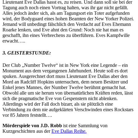
Lieutenant Eve Dallas hasst es, zu reisen. Und dann soll sie bei der
Tagung auch noch einen Vortrag halten, was ihr gar nicht gefällt.
Alles jedoch änder sich, als am Tagungsort ein Toter aufgefunden
wird, der Bodyguard eines hohen Beamten der New Yorker Polizei.
Jemand will unbedingt fälschlich den Verdacht auf Eves Ehemann
Roarke lenken, und Eve ahnt den Grund: Noch nie hat man es
geschafft, ihn eines Verbrechens zu überführen. Eves Kampfwille
erwacht…..
3. GEISTERSTUNDE:
Der Club „Number Twelve“ ist in New York eine Legende – ein
Monument aus dem vergangenen Jahrhundert. Heute soll es dort
spuken. Ausgerechnet dort muss Lieutenant Eve Dallas aber den
Mord an Radcliff Hopkins untersuchen, dem neuen Besitzer und
Enkel jenes Mannes, der Number Twelve berühmt gemacht hat.
Obwohl alle um sie herum von übernatürlichen Kräften reden, lässt
sich die pragmatische Eve von Gespenstern nicht ablenken.
Allerdings wird der Fall doch bizarr, als sie plötzlich eine
Verbindung zu dem nie aufgeklärten Verschwinden eines Rockstars
vor 85 Jahren feststellt….
Mörderspiele von J.D. Robb
ist eine Sammlung von
Kurzgeschichten aus der
Eve Dallas Reihe
.